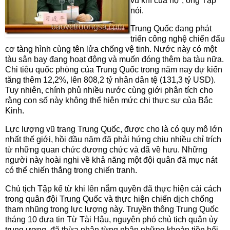
vũ khí của họ", ông Tập
nói.
Trung Quốc đang phát
triển công nghệ chiến đấu
cơ tàng hình cùng tên lửa chống vệ tinh. Nước này có một
tàu sân bay đang hoạt động và muốn đóng thêm ba tàu nữa.
Chi tiêu quốc phòng của Trung Quốc trong năm nay dự kiến
tăng thêm 12,2%, lên 808,2 tỷ nhân dân tệ (131,3 tỷ USD).
Tuy nhiên, chính phủ nhiều nước cùng giới phân tích cho
rằng con số này không thể hiện mức chi thực sự của Bắc
Kinh.
Lực lượng vũ trang Trung Quốc, được cho là có quy mô lớn
nhất thế giới, hồi đầu năm đã phải hứng chịu nhiều chỉ trích
từ những quan chức đương chức và đã về hưu. Những
người này hoài nghi về khả năng một đội quân đã mục nát
có thể chiến thắng trong chiến tranh.
Chủ tịch Tập kể từ khi lên nắm quyền đã thực hiện cải cách
trong quân đội Trung Quốc và thực hiện chiến dịch chống
tham nhũng trong lực lượng này. Truyền thông Trung Quốc
tháng 10 đưa tin Từ Tài Hậu, nguyên phó chủ tịch quân ủy
trung ương, đã thừa nhận từng nhận những khoản tiền hối