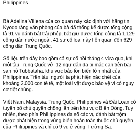
Philippines.
Bà Adelina Villena của cơ quan này xác định với hãng tin
Kyodo rằng văn phòng của bà đã thống kế được tổng cộng
là 91 vụ đánh bắt trái phép, bắt giữ được tổng cộng là 1.129
công dân nước ngoài. 41 sự cố loại này liên quan đến 629
công dân Trung Quốc.
Số liệu trên đây bao gồm cả sự cố hồi tháng 4 vừa qua, khi
một
tàu Trung Quốc
với 12 ngư dân đã bị mắc cạn trên bãi
san hô Tubbataha, khu vực bảo tồn biển lớn nhất của
Philippines. Trên tàu, người ta phát hiện xác chết của
khoảng 2.000 con tê tê, một loài vật được bảo vệ vì có nguy
cơ tiệt chủng.
Việt Nam
, Malaysia,
Trung Quốc
, Philippines và Đài Loan có
tuyên bố chủ quyền chồng lấn trên khu vực Biển Đông. Tuy
nhiên, theo phía Phillippines đa số các vụ đánh bắt trộm
được phát hiện trong vùng biển hoàn toàn thuộc chủ quyền
của Philippines và chỉ có 9 vụ ở vùng Trường Sa.